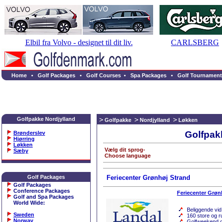
Elbil fra Volvo - designet til dit liv.
CARLSBERG
Home
•
Golf Packages
•
Golf Courses
•
Spa Packages
•
Golf Tournament
Golfpakke Nordjylland
Golfpakke
Nordjylland
Løkken
Golfpak
Brønderslev
Hjørring
Løkken
Vælg dit sprog-
Sæby
Choose language
Golf Packages
Feriecenter Grønhøj Strand
Golf Packages
Conference Packages
Feriecenter Grøn
Golf and Spa Packages
World Wide
:
Beliggende vi
Sweden
160 store og r
Norway
Golfweekend og